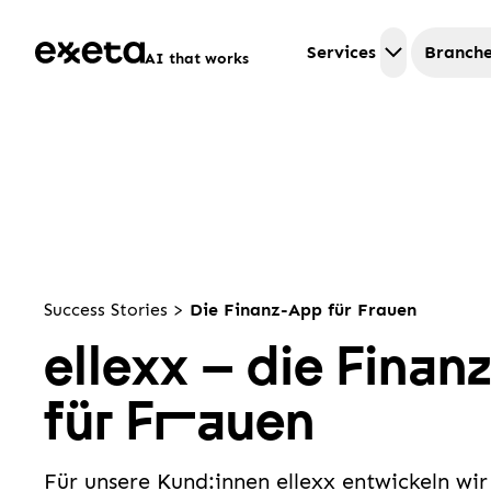
Services
Branch
AI that works
Success Stories
>
Die Finanz-App für Frauen
ellexx – die Fina
für F
r
auen
Für unsere Kund:innen ellexx entwickeln wi