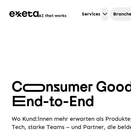
Services
Branch
AI that works
C
o
nsumer Good
E
nd-to-End
Wo Kund:innen mehr erwarten als Produkte,
Tech, starke Teams – und Partner, die beid